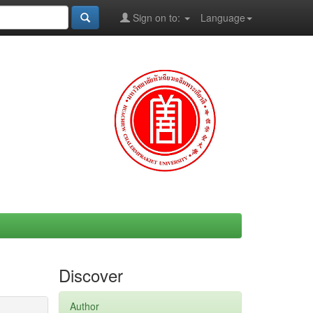
Sign on to:
Language
Discover
Author