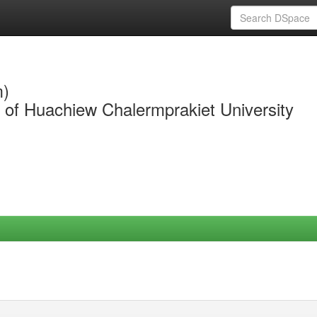
m)
y of Huachiew Chalermprakiet University