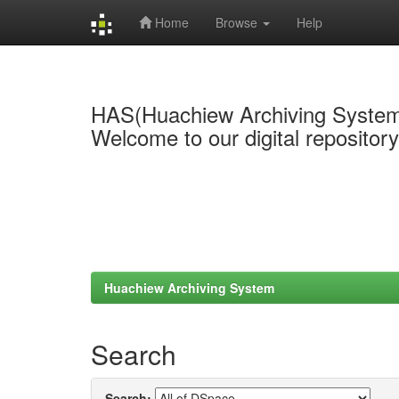
Home
Browse
Help
Skip
navigation
HAS(Huachiew Archiving Syste
Welcome to our digital repositor
Huachiew Archiving System
Search
Search: