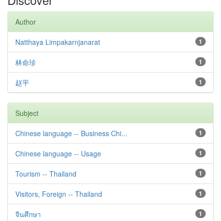
Author
Natthaya Limpakarnjanarat
1
林命珍
1
赵平
1
Subject
Chinese language -- Business Chi...
1
Chinese language -- Usage
1
Tourism -- Thailand
1
Visitors, Foreign -- Thailand
1
จีนศึกษา
1