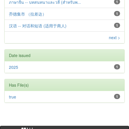
ภาษาจีน -- บทสนทนาและวลี (สำหรับพ...
1
乔德集市 （拉差达）
1
汉语 -- 对话和短语 (适用于商人)
1
next >
Date issued
2025
1
Has File(s)
true
1