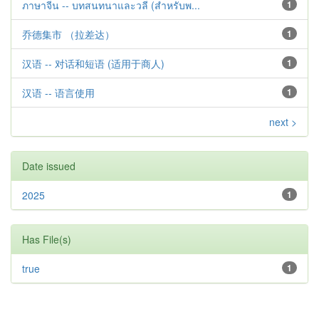
ภาษาจีน -- บทสนทนาและวลี (สำหรับพ...
1
乔德集市 （拉差达）
1
汉语 -- 对话和短语 (适用于商人)
1
汉语 -- 语言使用
1
next >
Date issued
2025
1
Has File(s)
true
1