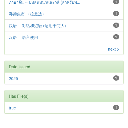
ภาษาจีน -- บทสนทนาและวลี (สำหรับพ...
1
乔德集市 （拉差达）
1
汉语 -- 对话和短语 (适用于商人)
1
汉语 -- 语言使用
1
next >
Date issued
2025
1
Has File(s)
true
1