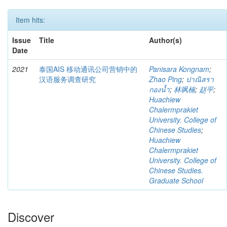
Item hits:
Issue
Title
Author(s)
Date
2021
泰国AIS 移动通讯公司营销中的
Panisara Kongnam
;
汉语服务调查研究
Zhao Ping
;
ปาณิสรา
กองน้ำ
;
林飒楠
;
赵平
;
Huachiew
Chalermprakiet
University. College of
Chinese Studies
;
Huachiew
Chalermprakiet
University. College of
Chinese Studies.
Graduate School
Discover