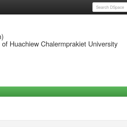
m)
y of Huachiew Chalermprakiet University