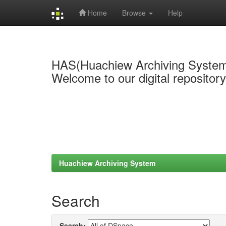
Home
Browse
Help
Skip
navigation
HAS(Huachiew Archiving Syste
Welcome to our digital repositor
Huachiew Archiving System
Search
Search: