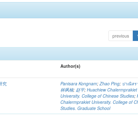
previous
Author(s)
研究
Panisara Kongnam
;
Zhao Ping
;
ปาณิสรา
林飒楠
;
赵平
;
Huachiew Chalermprakiet
University. College of Chinese Studies
;
Chalermprakiet University. College of C
Studies. Graduate School