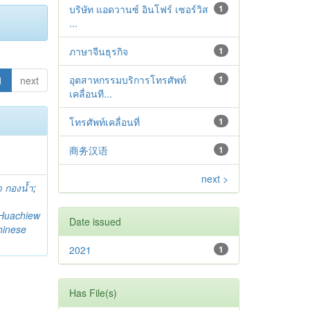
บริษัท แอดวานซ์ อินโฟร์ เซอร์วิส
1
...
ภาษาจีนธุรกิจ
1
อุตสาหกรรมบริการโทรศัพท์
1
1
next
เคลื่อนที...
โทรศัพท์เคลื่อนที่
1
商务汉语
1
next >
 กองน้ำ
;
Huachiew
Date issued
hinese
2021
1
Has File(s)