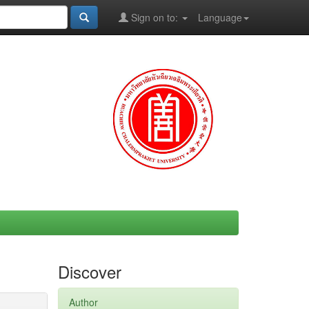
Sign on to:
Language
Discover
Author