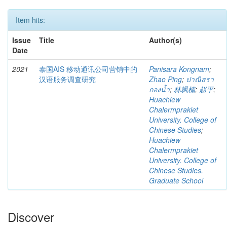
Item hits:
Issue
Title
Author(s)
Date
2021
泰国AIS 移动通讯公司营销中的
Panisara Kongnam
;
汉语服务调查研究
Zhao Ping
;
ปาณิสรา
กองน้ำ
;
林飒楠
;
赵平
;
Huachiew
Chalermprakiet
University. College of
Chinese Studies
;
Huachiew
Chalermprakiet
University. College of
Chinese Studies.
Graduate School
Discover