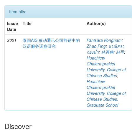
Item hits:
Issue
Title
Author(s)
Date
2021
泰国AIS 移动通讯公司营销中的
Panisara Kongnam
;
汉语服务调查研究
Zhao Ping
;
ปาณิสรา
กองน้ำ
;
林飒楠
;
赵平
;
Huachiew
Chalermprakiet
University. College of
Chinese Studies
;
Huachiew
Chalermprakiet
University. College of
Chinese Studies.
Graduate School
Discover