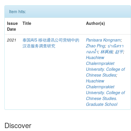
Item hits:
Issue
Title
Author(s)
Date
2021
泰国AIS 移动通讯公司营销中的
Panisara Kongnam
;
汉语服务调查研究
Zhao Ping
;
ปาณิสรา
กองน้ำ
;
林飒楠
;
赵平
;
Huachiew
Chalermprakiet
University. College of
Chinese Studies
;
Huachiew
Chalermprakiet
University. College of
Chinese Studies.
Graduate School
Discover