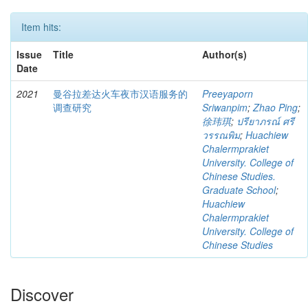
Item hits:
Issue
Title
Author(s)
Date
2021
曼谷拉差达火车夜市汉语服务的
Preeyaporn
调查研究
Sriwanpim
;
Zhao Ping
;
徐玮琪
;
ปรียาภรณ์ ศรี
วรรณพิม
;
Huachiew
Chalermprakiet
University. College of
Chinese Studies.
Graduate School
;
Huachiew
Chalermprakiet
University. College of
Chinese Studies
Discover