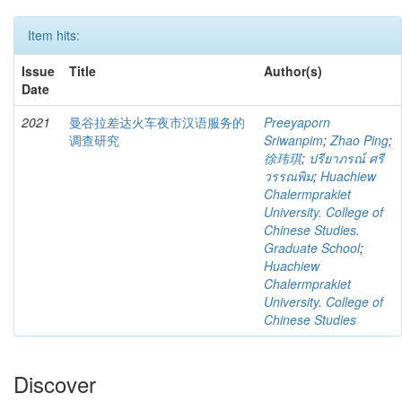
Item hits:
Issue
Title
Author(s)
Date
2021
曼谷拉差达火车夜市汉语服务的
Preeyaporn
调查研究
Sriwanpim
;
Zhao Ping
;
徐玮琪
;
ปรียาภรณ์ ศรี
วรรณพิม
;
Huachiew
Chalermprakiet
University. College of
Chinese Studies.
Graduate School
;
Huachiew
Chalermprakiet
University. College of
Chinese Studies
Discover