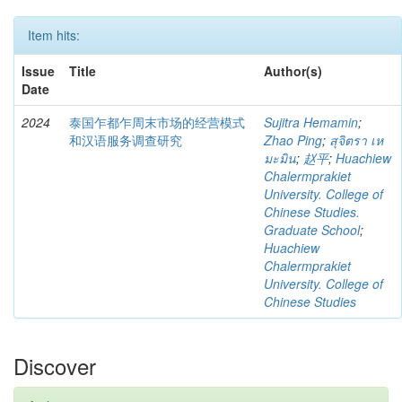
Item hits:
Issue
Title
Author(s)
Date
2024
泰国乍都乍周末市场的经营模式
Sujitra Hemamin
;
和汉语服务调查研究
Zhao Ping
;
สุจิตรา เห
มะมิน
;
赵平
;
Huachiew
Chalermprakiet
University. College of
Chinese Studies.
Graduate School
;
Huachiew
Chalermprakiet
University. College of
Chinese Studies
Discover