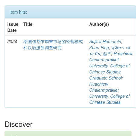
Item hits:
Issue
Title
Author(s)
Date
2024
泰国乍都乍周末市场的经营模式
Sujitra Hemamin
;
和汉语服务调查研究
Zhao Ping
;
สุจิตรา เห
มะมิน
;
赵平
;
Huachiew
Chalermprakiet
University. College of
Chinese Studies.
Graduate School
;
Huachiew
Chalermprakiet
University. College of
Chinese Studies
Discover