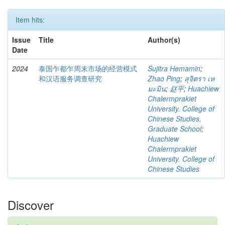
Item hits:
Issue
Title
Author(s)
Date
2024
泰国乍都乍周末市场的经营模式
Sujitra Hemamin
;
和汉语服务调查研究
Zhao Ping
;
สุจิตรา เห
มะมิน
;
赵平
;
Huachiew
Chalermprakiet
University. College of
Chinese Studies.
Graduate School
;
Huachiew
Chalermprakiet
University. College of
Chinese Studies
Discover