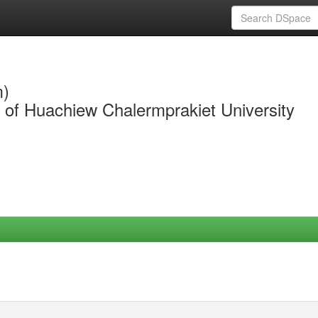
m)
y of Huachiew Chalermprakiet University