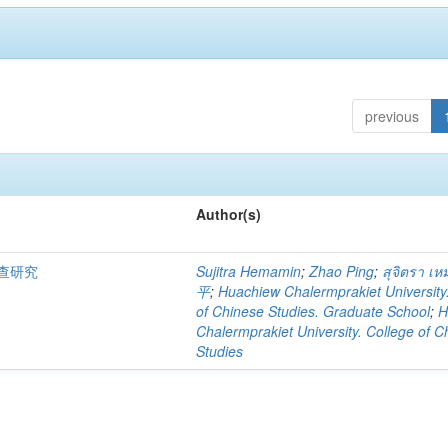
previous
Author(s)
查研究
Sujitra Hemamin
;
Zhao Ping
;
สุจิตรา เห
平
;
Huachiew Chalermprakiet University
of Chinese Studies. Graduate School
;
H
Chalermprakiet University. College of C
Studies