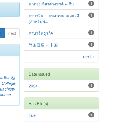
นักท่องเที่ยวต่างชาติ -- จีน
1
ภาษาจีน -- บทสนทนาและวลี
1
(สำหรับพ...
ภาษาจีนธุรกิจ
1
1
next
外国游客 -- 中国
1
next >
Date issued
มะมิน
;
赵
. College
2024
1
uachiew
hinese
Has File(s)
true
1