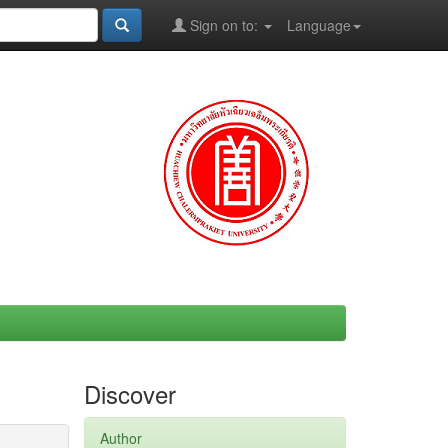
Sign on to:
Language
Discover
Author