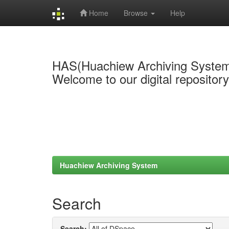
Home
Browse
Help
Skip
navigation
HAS(Huachiew Archiving Syste
Welcome to our digital repositor
Huachiew Archiving System
Search
Search: