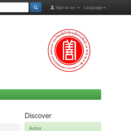
Sign on to:
Language
Discover
Author