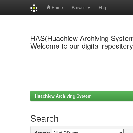
Home
Browse
Help
Skip
navigation
HAS(Huachiew Archiving Syste
Welcome to our digital repositor
Huachiew Archiving System
Search
Search: