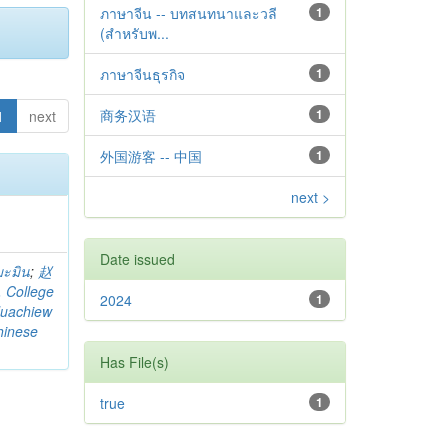
ภาษาจีน -- บทสนทนาและวลี
1
(สำหรับพ...
ภาษาจีนธุรกิจ
1
商务汉语
1
1
next
外国游客 -- 中国
1
next >
Date issued
มะมิน
;
赵
. College
2024
1
uachiew
hinese
Has File(s)
true
1