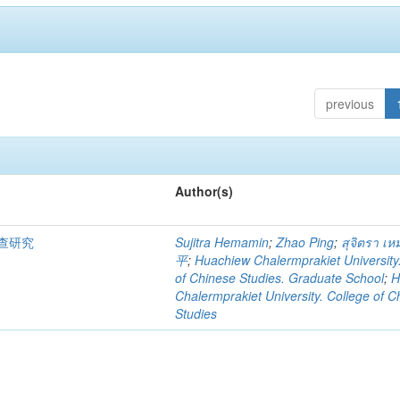
previous
Author(s)
查研究
Sujitra Hemamin
;
Zhao Ping
;
สุจิตรา เห
平
;
Huachiew Chalermprakiet University
of Chinese Studies. Graduate School
;
H
Chalermprakiet University. College of C
Studies