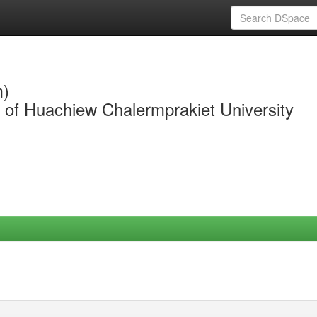
m)
y of Huachiew Chalermprakiet University