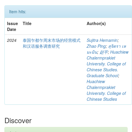
Item hits:
Issue
Title
Author(s)
Date
2024
泰国乍都乍周末市场的经营模式
Sujitra Hemamin
;
和汉语服务调查研究
Zhao Ping
;
สุจิตรา เห
มะมิน
;
赵平
;
Huachiew
Chalermprakiet
University. College of
Chinese Studies.
Graduate School
;
Huachiew
Chalermprakiet
University. College of
Chinese Studies
Discover