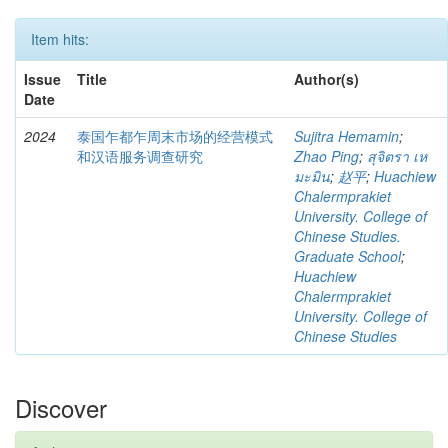
Item hits:
Issue
Title
Author(s)
Date
2024
泰国乍都乍周末市场的经营模式
Sujitra Hemamin
;
和汉语服务调查研究
Zhao Ping
;
สุจิตรา เห
มะมิน
;
赵平
;
Huachiew
Chalermprakiet
University. College of
Chinese Studies.
Graduate School
;
Huachiew
Chalermprakiet
University. College of
Chinese Studies
Discover