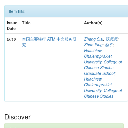
Item hits:
Issue
Title
Author(s)
Date
2019
泰国主要银行 ATM 中文服务研
Zhang Sisi
;
张思思
;
究
Zhao Ping
;
赵平
;
Huachiew
Chalermprakiet
University. College of
Chinese Studies.
Graduate School
;
Huachiew
Chalermprakiet
University. College of
Chinese Studies
Discover