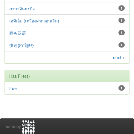
ภาษาจีนธุรกิจ
1
เอทีเอ็ม (เครื่องฝากถอนเงิน)
1
商务汉语
1
快速货币服务
1
next >
Has File(s)
true
1
Theme by