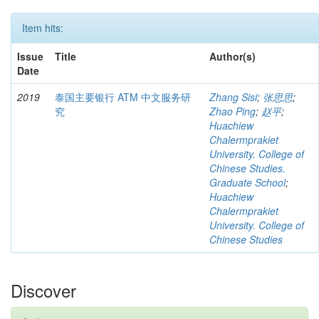
Item hits:
Issue
Title
Author(s)
Date
2019
泰国主要银行 ATM 中文服务研
Zhang Sisi
;
张思思
;
究
Zhao Ping
;
赵平
;
Huachiew
Chalermprakiet
University. College of
Chinese Studies.
Graduate School
;
Huachiew
Chalermprakiet
University. College of
Chinese Studies
Discover