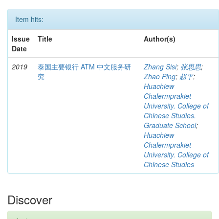
Item hits:
Issue
Title
Author(s)
Date
2019
泰国主要银行 ATM 中文服务研
Zhang Sisi
;
张思思
;
究
Zhao Ping
;
赵平
;
Huachiew
Chalermprakiet
University. College of
Chinese Studies.
Graduate School
;
Huachiew
Chalermprakiet
University. College of
Chinese Studies
Discover