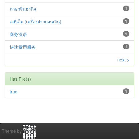
ภาษาจีนธุรกิจ
1
เอทีเอ็ม (เครื่องฝากถอนเงิน)
1
商务汉语
1
快速货币服务
1
next >
Has File(s)
true
1
Theme by