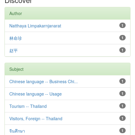
Author
Natthaya Limpakarnjanarat
1
林命珍
1
赵平
1
Subject
Chinese language -- Business Chi...
1
Chinese language -- Usage
1
Tourism -- Thailand
1
Visitors, Foreign -- Thailand
1
จีนศึกษา
1