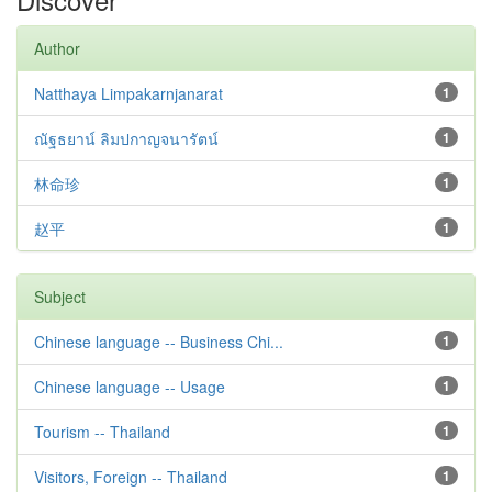
Author
Natthaya Limpakarnjanarat
1
ณัฐธยาน์ ลิมปกาญจนารัตน์
1
林命珍
1
赵平
1
Subject
Chinese language -- Business Chi...
1
Chinese language -- Usage
1
Tourism -- Thailand
1
Visitors, Foreign -- Thailand
1