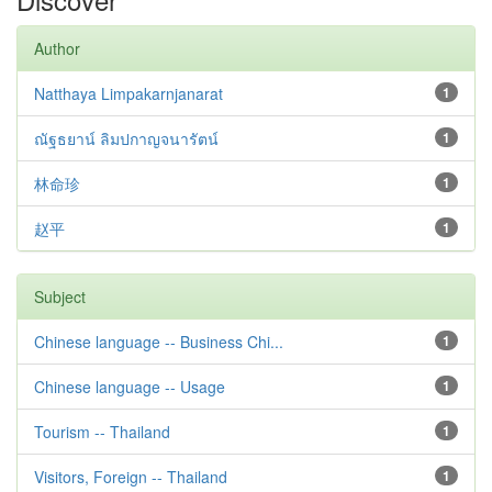
Author
Natthaya Limpakarnjanarat
1
ณัฐธยาน์ ลิมปกาญจนารัตน์
1
林命珍
1
赵平
1
Subject
Chinese language -- Business Chi...
1
Chinese language -- Usage
1
Tourism -- Thailand
1
Visitors, Foreign -- Thailand
1