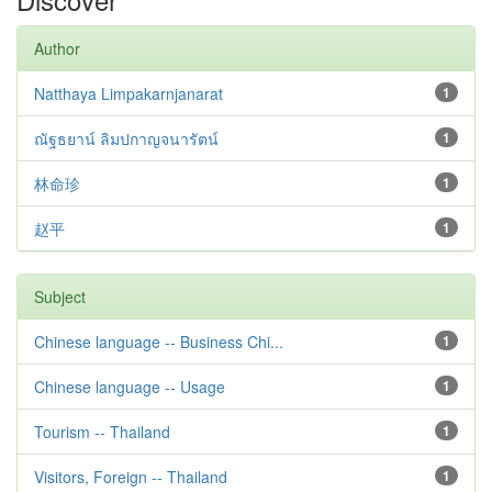
Author
Natthaya Limpakarnjanarat
1
ณัฐธยาน์ ลิมปกาญจนารัตน์
1
林命珍
1
赵平
1
Subject
Chinese language -- Business Chi...
1
Chinese language -- Usage
1
Tourism -- Thailand
1
Visitors, Foreign -- Thailand
1