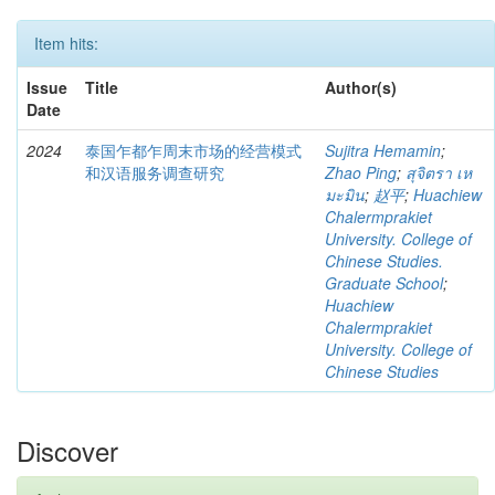
Item hits:
Issue
Title
Author(s)
Date
2024
泰国乍都乍周末市场的经营模式
Sujitra Hemamin
;
和汉语服务调查研究
Zhao Ping
;
สุจิตรา เห
มะมิน
;
赵平
;
Huachiew
Chalermprakiet
University. College of
Chinese Studies.
Graduate School
;
Huachiew
Chalermprakiet
University. College of
Chinese Studies
Discover