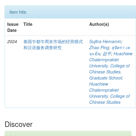
Item hits:
Issue
Title
Author(s)
Date
2024
泰国乍都乍周末市场的经营模式
Sujitra Hemamin
;
和汉语服务调查研究
Zhao Ping
;
สุจิตรา เห
มะมิน
;
赵平
;
Huachiew
Chalermprakiet
University. College of
Chinese Studies.
Graduate School
;
Huachiew
Chalermprakiet
University. College of
Chinese Studies
Discover