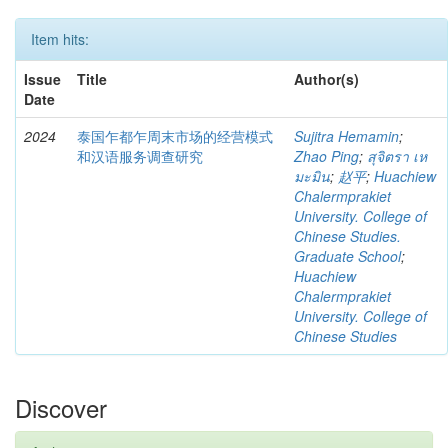
Item hits:
Issue
Title
Author(s)
Date
2024
泰国乍都乍周末市场的经营模式
Sujitra Hemamin
;
和汉语服务调查研究
Zhao Ping
;
สุจิตรา เห
มะมิน
;
赵平
;
Huachiew
Chalermprakiet
University. College of
Chinese Studies.
Graduate School
;
Huachiew
Chalermprakiet
University. College of
Chinese Studies
Discover