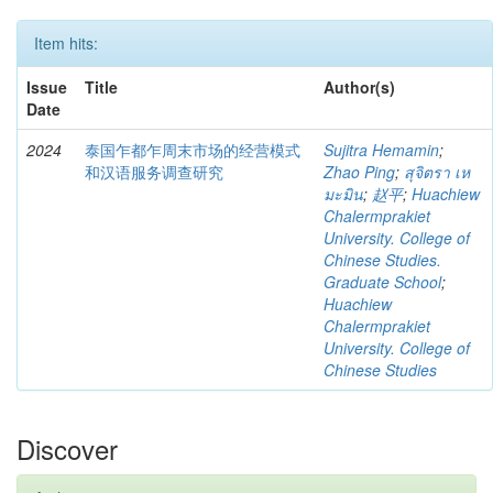
Item hits:
Issue
Title
Author(s)
Date
2024
泰国乍都乍周末市场的经营模式
Sujitra Hemamin
;
和汉语服务调查研究
Zhao Ping
;
สุจิตรา เห
มะมิน
;
赵平
;
Huachiew
Chalermprakiet
University. College of
Chinese Studies.
Graduate School
;
Huachiew
Chalermprakiet
University. College of
Chinese Studies
Discover