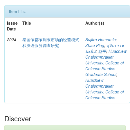
Item hits:
Issue
Title
Author(s)
Date
2024
泰国乍都乍周末市场的经营模式
Sujitra Hemamin
;
和汉语服务调查研究
Zhao Ping
;
สุจิตรา เห
มะมิน
;
赵平
;
Huachiew
Chalermprakiet
University. College of
Chinese Studies.
Graduate School
;
Huachiew
Chalermprakiet
University. College of
Chinese Studies
Discover