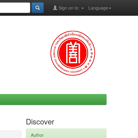
Sign on to:
Language
Discover
Author