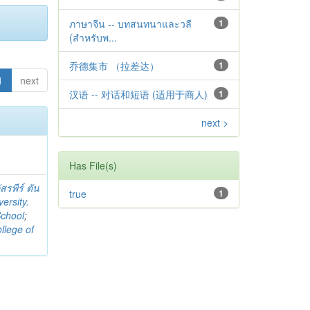
ภาษาจีน -- บทสนทนาและวลี
1
(สำหรับพ...
乔德集市 （拉差达）
1
1
next
汉语 -- 对话和短语 (适用于商人)
1
next >
Has File(s)
สรพีร์ ตัน
true
1
ersity.
School
;
llege of