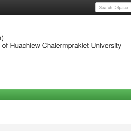
m)
y of Huachiew Chalermprakiet University