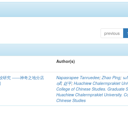
previous
Author(s)
较研究 ――神奇之地分店
Napasrapee Tanruedee
;
Zhao Ping
;
นภั
例
ฤดี
;
赵平
;
Huachiew Chalermprakiet Univ
College of Chinese Studies. Graduate 
Huachiew Chalermprakiet University. Co
Chinese Studies