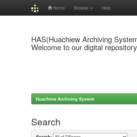
Home
Browse
Help
Skip
navigation
HAS(Huachiew Archiving Syste
Welcome to our digital repositor
Huachiew Archiving System
Search
Search: