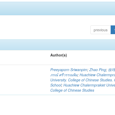
previous
Author(s)
Preeyaporn Sriwanpim
;
Zhao Ping
;
徐
ภรณ์ ศรีวรรณพิม
;
Huachiew Chalermpra
University. College of Chinese Studies.
School
;
Huachiew Chalermprakiet Univer
College of Chinese Studies