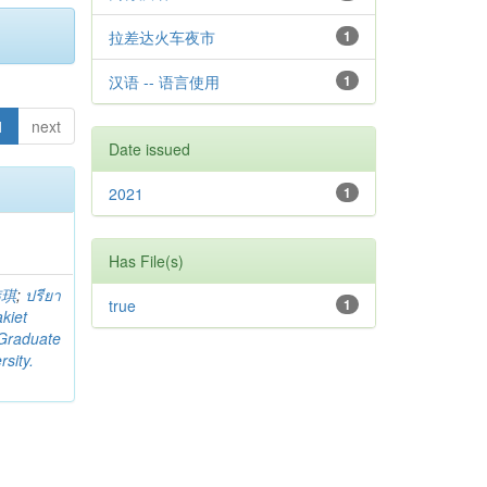
拉差达火车夜市
1
汉语 -- 语言使用
1
1
next
Date issued
2021
1
Has File(s)
玮琪
;
ปรียา
true
1
kiet
 Graduate
sity.