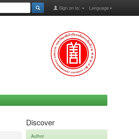
Sign on to:
Language
Discover
Author