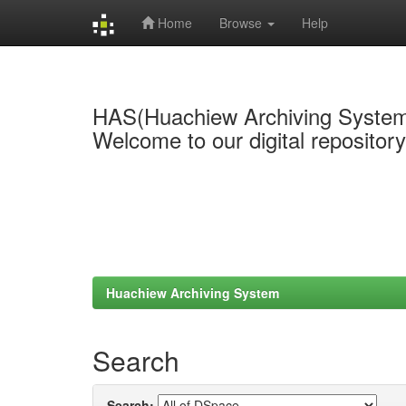
Home
Browse
Help
Skip
navigation
HAS(Huachiew Archiving Syste
Welcome to our digital repositor
Huachiew Archiving System
Search
Search: