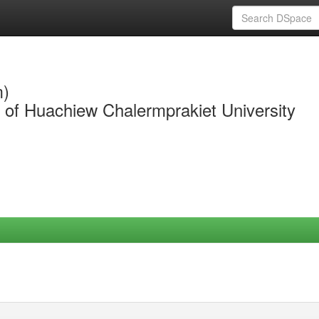
m)
y of Huachiew Chalermprakiet University