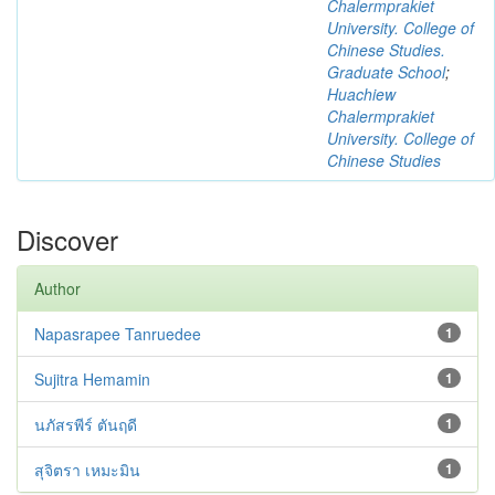
Chalermprakiet
University. College of
Chinese Studies.
Graduate School
;
Huachiew
Chalermprakiet
University. College of
Chinese Studies
Discover
Author
Napasrapee Tanruedee
1
Sujitra Hemamin
1
นภัสรพีร์ ตันฤดี
1
สุจิตรา เหมะมิน
1