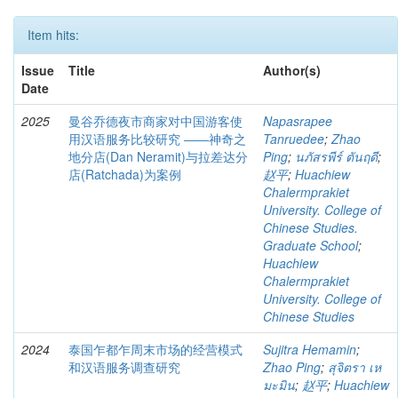
Item hits:
Issue
Title
Author(s)
Date
2025
曼谷乔德夜市商家对中国游客使
Napasrapee
用汉语服务比较研究 ――神奇之
Tanruedee
;
Zhao
地分店(Dan Neramit)与拉差达分
Ping
;
นภัสรพีร์ ตันฤดี
;
店(Ratchada)为案例
赵平
;
Huachiew
Chalermprakiet
University. College of
Chinese Studies.
Graduate School
;
Huachiew
Chalermprakiet
University. College of
Chinese Studies
2024
泰国乍都乍周末市场的经营模式
Sujitra Hemamin
;
和汉语服务调查研究
Zhao Ping
;
สุจิตรา เห
มะมิน
;
赵平
;
Huachiew