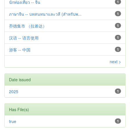
นักท่องเที่ยว -- จีน
1
ภาษาจีน -- บทสนทนาและวลี (สำหรับพ...
1
乔德集市 （拉差达）
1
汉语 -- 语言使用
1
游客 -- 中国
1
next >
Date issued
2025
1
Has File(s)
true
1