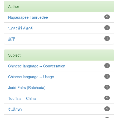
Author
Napasrapee Tanruedee
1
นภัสรพีร์ ตันฤดี
1
赵平
1
Subject
Chinese language -- Conversation ...
1
Chinese language -- Usage
1
Jodd Fairs (Ratchada)
1
Tourists -- China
1
จีนศึกษา
1