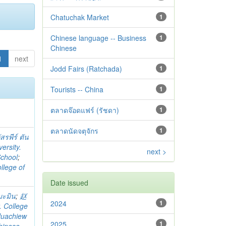
Chatuchak Market
1
Chinese language -- Business
1
Chinese
1
next
Jodd Fairs (Ratchada)
1
Tourists -- China
1
ตลาดจ๊อดแฟร์ (รัชดา)
1
ตลาดนัดจตุจักร
1
สรพีร์ ตัน
ersity.
next >
School
;
llege of
Date issued
มะมิน
;
赵
2024
1
. College
uachiew
2025
1