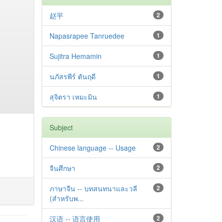
赵平
2
Napasrapee Tanruedee
1
Sujitra Hemamin
1
นภัสรพีร์ ตันฤดี
1
สุจิตรา เหมะมิน
1
Subject
Chinese language -- Usage
2
จีนศึกษา
2
ภาษาจีน -- บทสนทนาและวลี
2
(สำหรับพ...
汉语 -- 语言使用
2