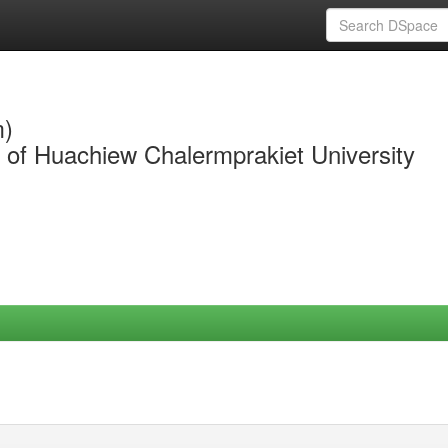
m)
y of Huachiew Chalermprakiet University