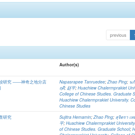
previous
Author(s)
较研究 ――神奇之地分店
Napasrapee Tanruedee
;
Zhao Ping
;
นภั
例
ฤดี
;
赵平
;
Huachiew Chalermprakiet Univ
College of Chinese Studies. Graduate 
Huachiew Chalermprakiet University. Co
Chinese Studies
查研究
Sujitra Hemamin
;
Zhao Ping
;
สุจิตรา เห
平
;
Huachiew Chalermprakiet University
of Chinese Studies. Graduate School
;
H