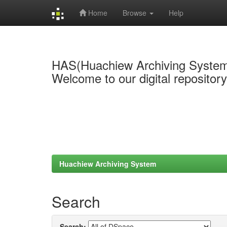
Home
Browse
Help
Skip
navigation
HAS(Huachiew Archiving Syste
Welcome to our digital repositor
Huachiew Archiving System
Search
Search: