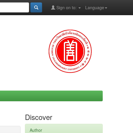
Sign on to:
Language
Discover
Author