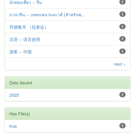
นักท่องเที่ยว -- จีน
1
ภาษาจีน -- บทสนทนาและวลี (สำหรับพ...
1
乔德集市 （拉差达）
1
汉语 -- 语言使用
1
游客 -- 中国
1
next >
Date issued
2025
1
Has File(s)
true
1