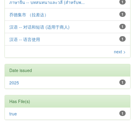
ภาษาจีน -- บทสนทนาและวลี (สำหรับพ...
1
乔德集市 （拉差达）
1
汉语 -- 对话和短语 (适用于商人)
1
汉语 -- 语言使用
1
next >
Date issued
2025
1
Has File(s)
true
1