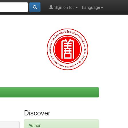
Sign on to:
Language
Discover
Author