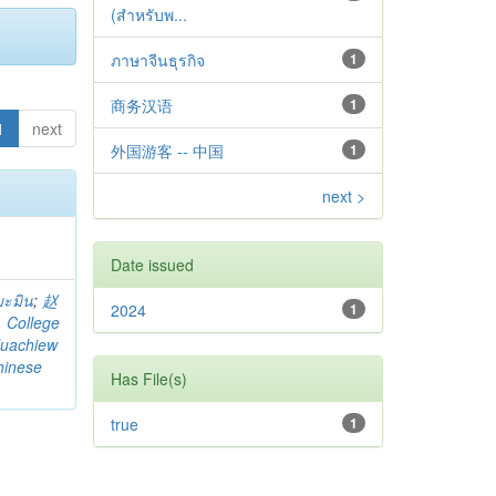
(สำหรับพ...
ภาษาจีนธุรกิจ
1
商务汉语
1
1
next
外国游客 -- 中国
1
next >
Date issued
มะมิน
;
赵
2024
1
. College
uachiew
hinese
Has File(s)
true
1