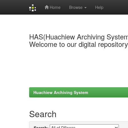
Home
Browse
Help
Skip
navigation
HAS(Huachiew Archiving Syste
Welcome to our digital repositor
Huachiew Archiving System
Search
Search: