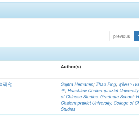
previous
Author(s)
查研究
Sujitra Hemamin
;
Zhao Ping
;
สุจิตรา เห
平
;
Huachiew Chalermprakiet University
of Chinese Studies. Graduate School
;
H
Chalermprakiet University. College of C
Studies