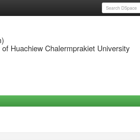
m)
y of Huachiew Chalermprakiet University