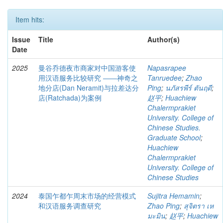
Item hits:
Issue
Title
Author(s)
Date
2025
曼谷乔德夜市商家对中国游客使
Napasrapee
用汉语服务比较研究 ――神奇之
Tanruedee
;
Zhao
地分店(Dan Neramit)与拉差达分
Ping
;
นภัสรพีร์ ตันฤดี
;
店(Ratchada)为案例
赵平
;
Huachiew
Chalermprakiet
University. College of
Chinese Studies.
Graduate School
;
Huachiew
Chalermprakiet
University. College of
Chinese Studies
2024
泰国乍都乍周末市场的经营模式
Sujitra Hemamin
;
和汉语服务调查研究
Zhao Ping
;
สุจิตรา เห
มะมิน
;
赵平
;
Huachiew