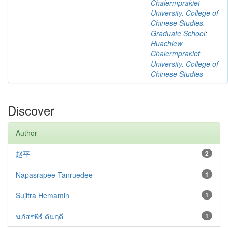
Chalermprakiet
University. College of
Chinese Studies.
Graduate School
;
Huachiew
Chalermprakiet
University. College of
Chinese Studies
Discover
Author
赵平
2
Napasrapee Tanruedee
1
Sujitra Hemamin
1
นภัสรพีร์ ตันฤดี
1