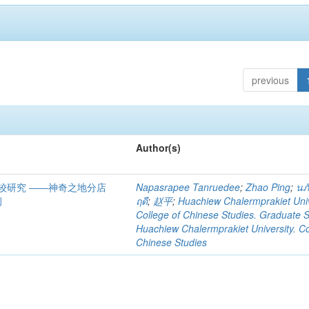
previous
Author(s)
较研究 ――神奇之地分店
Napasrapee Tanruedee
;
Zhao Ping
;
นภั
例
ฤดี
;
赵平
;
Huachiew Chalermprakiet Univ
College of Chinese Studies. Graduate 
Huachiew Chalermprakiet University. Co
Chinese Studies