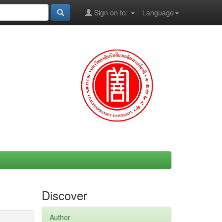
Sign on to:
Language
Discover
Author