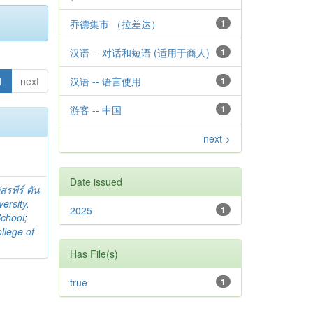
乔德集市 （拉差达）
1
汉语 -- 对话和短语 (适用于商人)
1
1
next
汉语 -- 语言使用
1
游客 -- 中国
1
next >
Date issued
สรพีร์ ตัน
ersity.
2025
1
School
;
llege of
Has File(s)
true
1