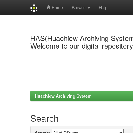
Home
Browse
Help
Skip
navigation
HAS(Huachiew Archiving Syste
Welcome to our digital repositor
Huachiew Archiving System
Search
Search: