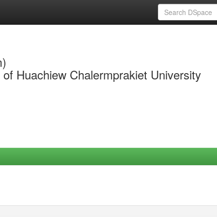
m)
y of Huachiew Chalermprakiet University