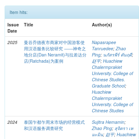
Item hits:
Issue
Title
Author(s)
Date
2025
曼谷乔德夜市商家对中国游客使
Napasrapee
用汉语服务比较研究 ――神奇之
Tanruedee
;
Zhao
地分店(Dan Neramit)与拉差达分
Ping
;
นภัสรพีร์ ตันฤดี
;
店(Ratchada)为案例
赵平
;
Huachiew
Chalermprakiet
University. College of
Chinese Studies.
Graduate School
;
Huachiew
Chalermprakiet
University. College of
Chinese Studies
2024
泰国乍都乍周末市场的经营模式
Sujitra Hemamin
;
和汉语服务调查研究
Zhao Ping
;
สุจิตรา เห
มะมิน
;
赵平
;
Huachiew