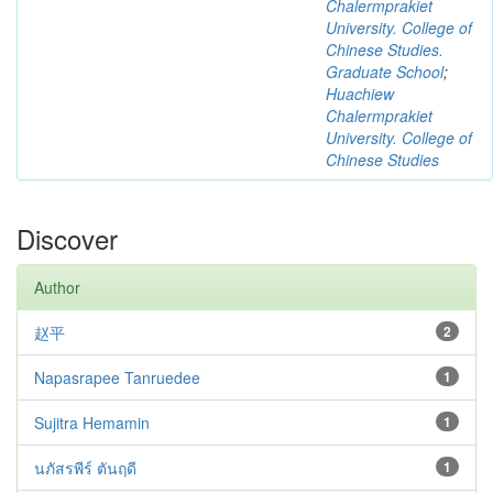
Chalermprakiet
University. College of
Chinese Studies.
Graduate School
;
Huachiew
Chalermprakiet
University. College of
Chinese Studies
Discover
Author
赵平
2
Napasrapee Tanruedee
1
Sujitra Hemamin
1
นภัสรพีร์ ตันฤดี
1