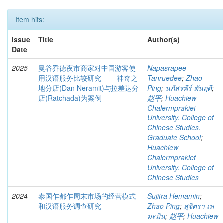
Item hits:
Issue
Title
Author(s)
Date
2025
曼谷乔德夜市商家对中国游客使
Napasrapee
用汉语服务比较研究 ――神奇之
Tanruedee
;
Zhao
地分店(Dan Neramit)与拉差达分
Ping
;
นภัสรพีร์ ตันฤดี
;
店(Ratchada)为案例
赵平
;
Huachiew
Chalermprakiet
University. College of
Chinese Studies.
Graduate School
;
Huachiew
Chalermprakiet
University. College of
Chinese Studies
2024
泰国乍都乍周末市场的经营模式
Sujitra Hemamin
;
和汉语服务调查研究
Zhao Ping
;
สุจิตรา เห
มะมิน
;
赵平
;
Huachiew