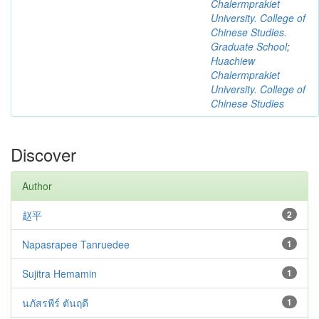
Chalermprakiet
University. College of
Chinese Studies.
Graduate School
;
Huachiew
Chalermprakiet
University. College of
Chinese Studies
Discover
Author
赵平
2
Napasrapee Tanruedee
1
Sujitra Hemamin
1
นภัสรพีร์ ตันฤดี
1