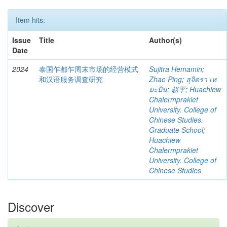
Item hits:
Issue
Title
Author(s)
Date
2024
泰国乍都乍周末市场的经营模式
Sujitra Hemamin
;
和汉语服务调查研究
Zhao Ping
;
สุจิตรา เห
มะมิน
;
赵平
;
Huachiew
Chalermprakiet
University. College of
Chinese Studies.
Graduate School
;
Huachiew
Chalermprakiet
University. College of
Chinese Studies
Discover