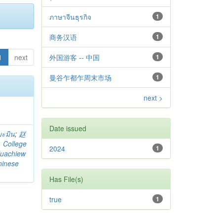
ภาษาจีนธุรกิจ
1
商务汉语
1
1
next
外国游客 -- 中国
1
曼谷乍都乍周末市场
1
next >
Date issued
มะมิน
;
赵
. College
2024
1
uachiew
hinese
Has File(s)
true
1