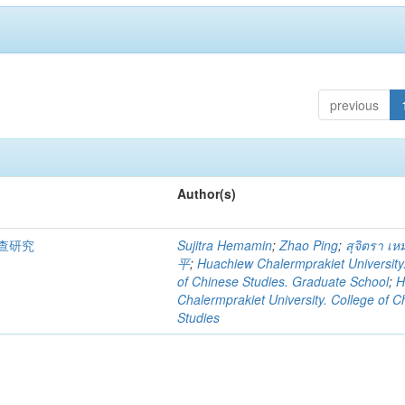
previous
Author(s)
查研究
Sujitra Hemamin
;
Zhao Ping
;
สุจิตรา เห
平
;
Huachiew Chalermprakiet University
of Chinese Studies. Graduate School
;
H
Chalermprakiet University. College of C
Studies