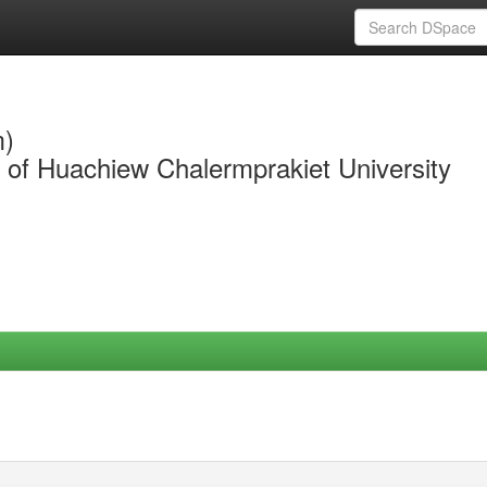
m)
y of Huachiew Chalermprakiet University