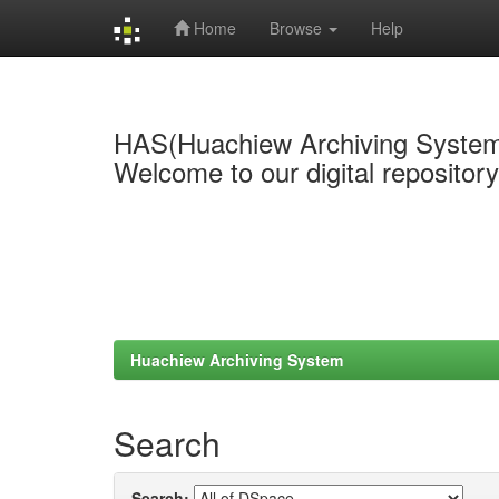
Home
Browse
Help
Skip
navigation
HAS(Huachiew Archiving Syste
Welcome to our digital repositor
Huachiew Archiving System
Search
Search: