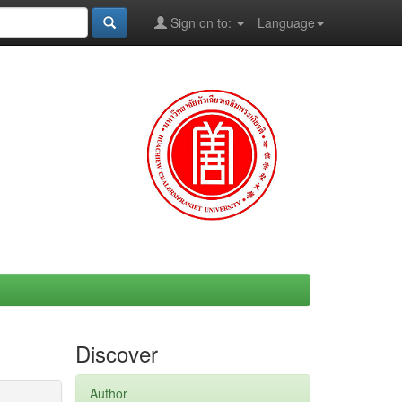
Sign on to:
Language
Discover
Author