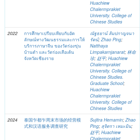
Huachiew
Chalermprakiet
University. College of
Chinese Studies
2022
การศึกษาเปรียบเทียบกับอัต
ณัฐธยาน์ ลิมปกาญจนา
ลักษณ์ทางวัฒนธรรมและการให้
รัตน์
;
Zhao Ping
;
บริการภาษาจีน ของวัดร่องขุ่น
Natthaya
บ้านดำ และวัดร่องเสือเต้น
Limpakarnjanarat
;
林命
จังหวัดเชียงราย
珍
;
赵平
;
Huachiew
Chalermprakiet
University. College of
Chinese Studies.
Graduate School
;
Huachiew
Chalermprakiet
University. College of
Chinese Studies
2024
泰国乍都乍周末市场的经营模
Sujitra Hemamin
;
Zhao
式和汉语服务调查研究
Ping
;
สุจิตรา เหมะมิน
;
赵平
;
Huachiew
Chalermprakiet