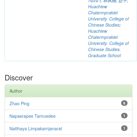
กองน้ำ
;
林飒楠
;
赵平
;
Huachiew
Chalermprakiet
University. College of
Chinese Studies
;
Huachiew
Chalermprakiet
University. College of
Chinese Studies.
Graduate School
Discover
Author
Zhao Ping
6
Napasrapee Tanruedee
1
Natthaya Limpakarnjanarat
1