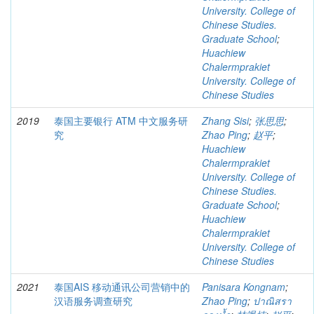
University. College of
Chinese Studies.
Graduate School
;
Huachiew
Chalermprakiet
University. College of
Chinese Studies
2019
泰国主要银行 ATM 中文服务研
Zhang Sisi
;
张思思
;
究
Zhao Ping
;
赵平
;
Huachiew
Chalermprakiet
University. College of
Chinese Studies.
Graduate School
;
Huachiew
Chalermprakiet
University. College of
Chinese Studies
2021
泰国AIS 移动通讯公司营销中的
Panisara Kongnam
;
汉语服务调查研究
Zhao Ping
;
ปาณิสรา