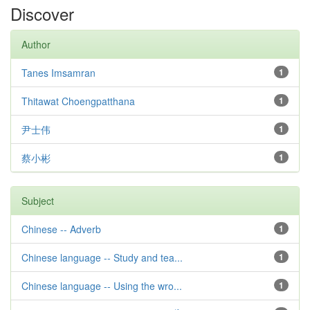
Discover
Author
Tanes Imsamran
1
Thitawat Choengpatthana
1
尹士伟
1
蔡小彬
1
Subject
Chinese -- Adverb
1
Chinese language -- Study and tea...
1
Chinese language -- Using the wro...
1