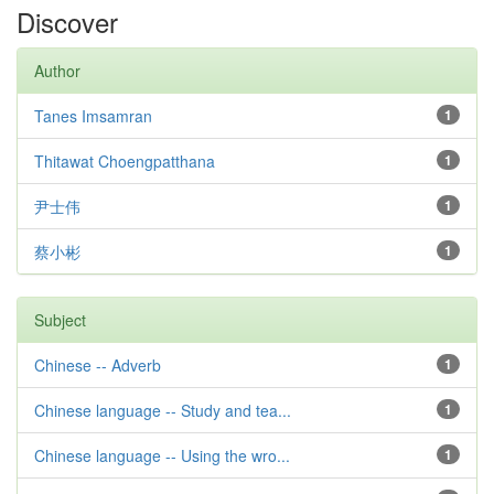
Discover
Author
Tanes Imsamran
1
Thitawat Choengpatthana
1
尹士伟
1
蔡小彬
1
Subject
Chinese -- Adverb
1
Chinese language -- Study and tea...
1
Chinese language -- Using the wro...
1