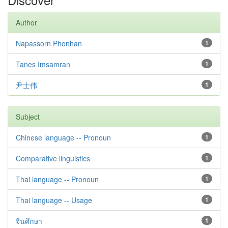
Author
Napassorn Phonhan
1
Tanes Imsamran
1
尹士伟
1
Subject
Chinese language -- Pronoun
1
Comparative linguistics
1
Thai language -- Pronoun
1
Thai language -- Usage
1
จีนศึกษา
1