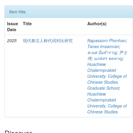
Item hits:
Issue
Title
Author(s)
Date
2025
现代泰汉人称代词对比研究
Napassorn Phonhan
;
Tanes Imsamran
;
ธเนศ อิ่มสำราญ
;
尹士
伟
;
นภสสร พลหาญ
;
Huachiew
Chalermprakiet
University. College of
Chinese Studies.
Graduate School
;
Huachiew
Chalermprakiet
University. College of
Chinese Studies
Discover