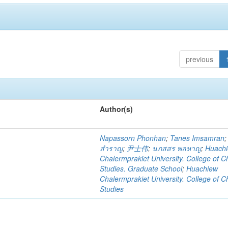
previous
Author(s)
Napassorn Phonhan
;
Tanes Imsamran
สำราญ
;
尹士伟
;
นภสสร พลหาญ
;
Huach
Chalermprakiet University. College of C
Studies. Graduate School
;
Huachiew
Chalermprakiet University. College of C
Studies