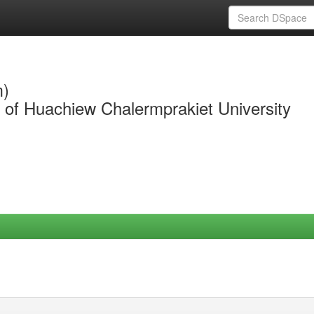
m)
y of Huachiew Chalermprakiet University