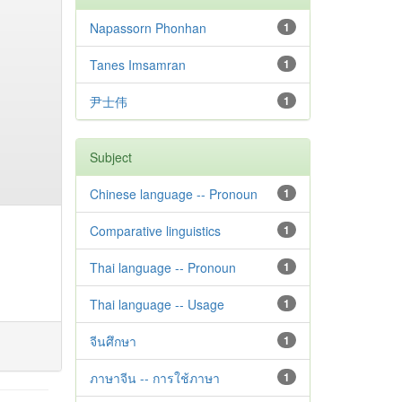
Napassorn Phonhan
1
Tanes Imsamran
1
尹士伟
1
Subject
Chinese language -- Pronoun
1
Comparative linguistics
1
Thai language -- Pronoun
1
Thai language -- Usage
1
จีนศึกษา
1
ภาษาจีน -- การใช้ภาษา
1