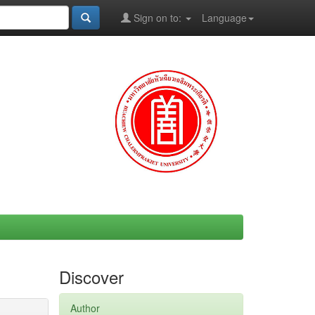
Sign on to:
Language
Discover
Author