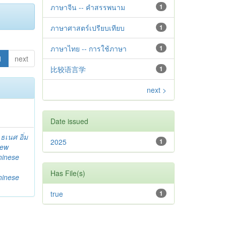
ภาษาจีน -- คำสรรพนาม
1
ภาษาศาสตร์เปรียบเทียบ
1
ภาษาไทย -- การใช้ภาษา
1
1
next
比较语言学
1
next >
Date issued
;
ธเนศ อิ่ม
2025
1
iew
hinese
Has File(s)
hinese
true
1