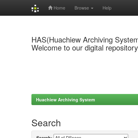
Home
Browse
Help
Skip
navigation
HAS(Huachiew Archiving Syste
Welcome to our digital repositor
Huachiew Archiving System
Search
Search: